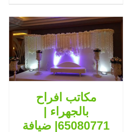
خيام
عزاء
الكويت
|
71|
ضيافة
الكويت
مغلقة
مكاتب افراح
بالجهراء |
65080771| ضيافة