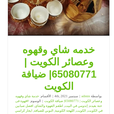
خدمه شاي وقهوه
وعصائر الكويت |
65080771| ضيافة
الكويت
بواسطة
admin
|
سبتمبر 4th, 2021
|
الأقسام:
خدمة شاي وقهوه
وعصائر الكويت | 65080771| ضيافة الكويت
|
الوسوم:
#قهوة فى
حتة بعيده
,
إندومي في البيت
,
اطقم القهوة والشاي
,
افضل صبابين
في الكويت
,
الكويت
,
اللهجة الكويتية
,
النوبي للضيافه
,
ايجار كراسي