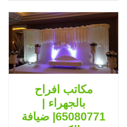
مكاتب افراح
بالجهراء |
65080771| ضيافة