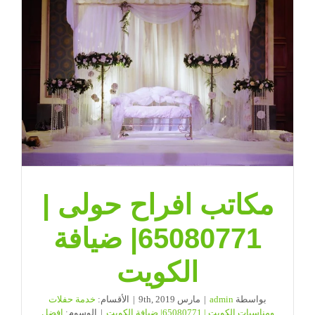
مكاتب افراح حولى |
65080771| ضيافة
الكويت
بواسطة
admin
|
مارس 9th, 2019
|
الأقسام:
خدمة حفلات
ومناسبات الكويت | 65080771| ضيافة الكويت
|
الوسوم:
افضل