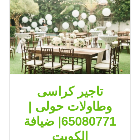
تاجير كراسى
وطاولات حولى |
65080771| ضيافة
الكويت