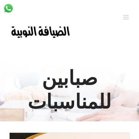
Ski
t
conten
صبابين
للمناسبات