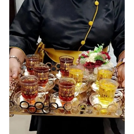
الجابرية
|
ضيافة
الكويت
–
65080771
مغلقة