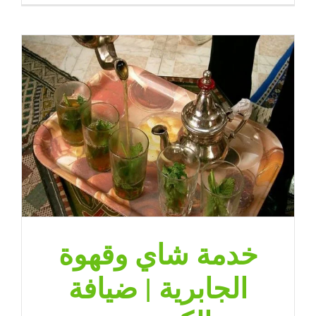
ضيافة
صباح
السالم
|
ضيافة
الكويت
–
65080771
مغلقة
خدمة شاي وقهوة
الجابرية | ضيافة