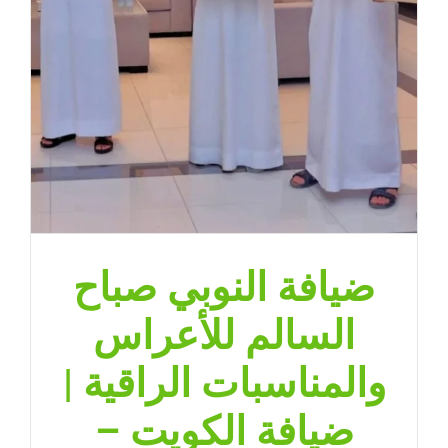
|
ضيافة
الكويت
–
65080771
مغلقة
ضيافة النوبي صباح
السالم للأعراس
والمناسبات الراقية |
ضيافة الكويت –