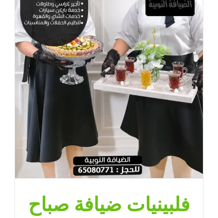
فلبينيات ضيافة صباح