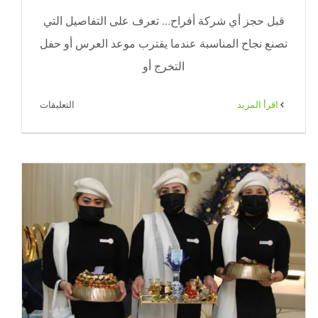
قبل حجز أي شركة أفراح... تعرف على التفاصيل التي
تصنع نجاح المناسبة عندما يقترب موعد العرس أو حفل
التخرج أو
على
‫اقرأ المزيد
التعليقات
شركة
أفراح
جليب
الشيوخ
لتنظيم
المناسبات
باحتراف
من
البداية
حتى
نهاية