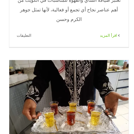
تُعتبر ضيافة الشاي والقهوة للمناسبات في الكويت من
أهم عناصر نجاح أي تجمع أو فعالية، لأنها تمثل جوهر
الكرم وحسن
على
‫اقرأ المزيد
التعليقات
ضيافة
شاي
وقهوة
للمناسبات
بالكويت
|
ضيافة
الكويت
–
65080771
مغلقة