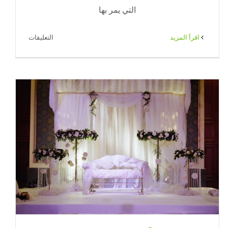
التي يمر بها
على
‫اقرأ المزيد
التعليقات
خدمة
ضيافة
رجالي
بالكويت
|
ضيافة
الكويت
–
65080771
مغلقة