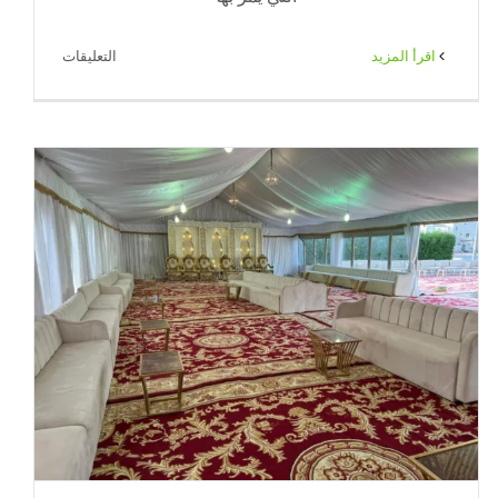
على
‫اقرأ المزيد
التعليقات
خدمة
ضيافة
رجالي
بالكويت
|
ضيافة
الكويت
–
65080771
مغلقة