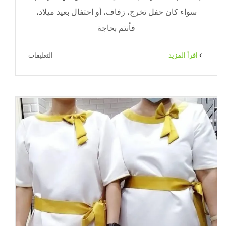
سواء كان حفل تخرج، زفاف، أو احتفال بعيد ميلاد،
فأنتم بحاجة
على
‫اقرأ المزيد
التعليقات
شركة
حفلات
ومناسبات
|
65080771
|
ضيافة
الكويت
مغلقة