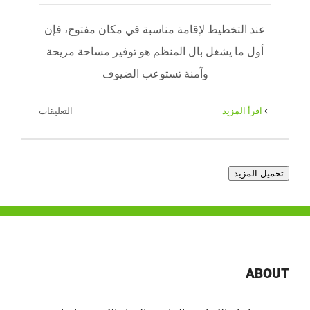
عند التخطيط لإقامة مناسبة في مكان مفتوح، فإن
أول ما يشغل بال المنظم هو توفير مساحة مريحة
وآمنة تستوعب الضيوف
على
‫اقرأ المزيد
التعليقات
إيجار
خيام
حولي
تحميل المزيد
|
خيام
فاخرة
للمناسبات
بأفضل
ABOUT
التجهيزات
مغلقة