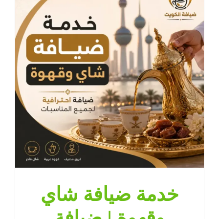
|
ضيافة
الكويت
لتجهيز
راقٍ
يناسب
جميع
المناسبات
مغلقة
خدمة ضيافة شاي
وقهوة | ضيافة