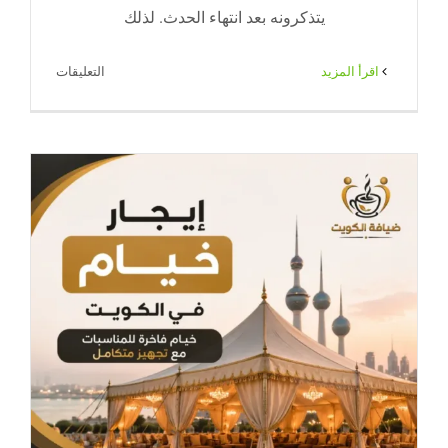
يتذكرونه بعد انتهاء الحدث. لذلك
على
‫اقرأ المزيد
التعليقات
خدمة
ضيافة
النوبي
|
خدمات
ضيافة
احترافية
للمناسبات
في
الكويت
مغلقة