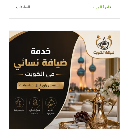
على
‫اقرأ المزيد
التعليقات
تاجير
كراسي
نابليون
الكويت
|
لمسة
فخامة
وأناقة
لجميع
المناسبات
مغلقة