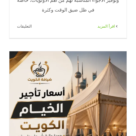
وتوفير الأجواء المناسبة لهم من أهم الأولويات، خاصة
في ظل ضيق الوقت وكثرة
على
‫اقرأ المزيد
التعليقات
ضيافة
عزاء
رجال
الكويت
|
ضيافة
الكويت
لخدمة
راقية
وتنظيم
يليق
بالمناسبة
مغلقة