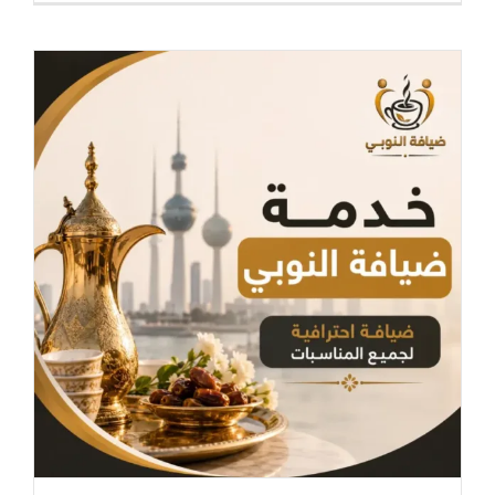
ضيافة
شاي
وقهوة
|
ضيافة
احترافية
للمناسبات
في
الكويت
مغلقة