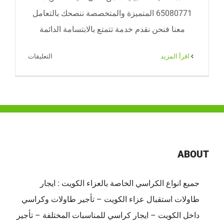
65080771 المتميزة والمتخصصة ننصحك بالتعامل
معنا فنحن نقدم خدمة تتمتع بالابتسامة الدائمة
على
‫اقرأ المزيد
التعليقات
خدمة
ضيافه
فلبينيات |
65080771
|
ضيافة
الكويت
ABOUT
مغلقة
جميع انواع الكراسي الخاصة بالعزاء الكويت : ايجار
طاولات استقبال عزاء الكويت – تأجير طاولات وكراسي
داخل الكويت – ايجار كراسي للمناسبات المختلفة – تأجير