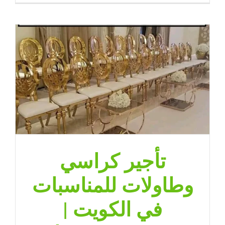
كراسي
العقيلة
للمناسبات
والأعراس
بتجهيزات
مرتبة
|
ضيافة
الكويت
–
65080771
مغلقة
تأجير كراسي
وطاولات للمناسبات
في الكويت |