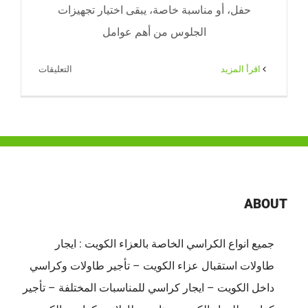
حفل، أو مناسبة خاصة، يبقى اختيار تجهيزات
الجلوس من أهم عوامل
على
‫اقرأ المزيد
التعليقات
تأجير
كراسي
وطاولات
صباح
السالم
|
65080771
ABOUT
|
الضيافة
جميع انواع الكراسي الخاصة بالعزاء الكويت : ايجار
النوبية
طاولات استقبال عزاء الكويت – تأجير طاولات وكراسي
مغلقة
داخل الكويت – ايجار كراسي للمناسبات المختلفة – تأجير