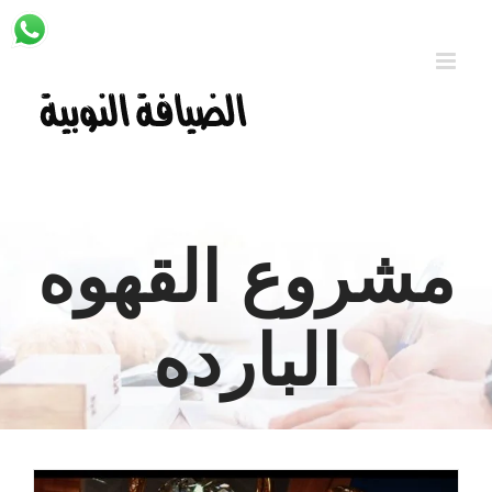
Ski
t
conten
مشروع القهوه
البارده