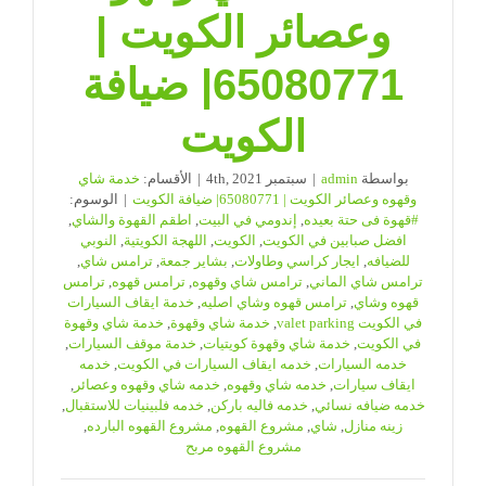
وعصائر الكويت |
65080771| ضيافة
الكويت
بواسطة
admin
|
سبتمبر 4th, 2021
|
الأقسام:
خدمة شاي
وقهوه وعصائر الكويت | 65080771| ضيافة الكويت
|
الوسوم:
#قهوة فى حتة بعيده
,
إندومي في البيت
,
اطقم القهوة والشاي
,
افضل صبابين في الكويت
,
الكويت
,
اللهجة الكويتية
,
النوبي
للضيافه
,
ايجار كراسي وطاولات
,
بشاير جمعة
,
ترامس شاي
,
ترامس شاي الماني
,
ترامس شاي وقهوه
,
ترامس قهوه
,
ترامس
قهوه وشاي
,
ترامس قهوه وشاي اصليه
,
خدمة ايقاف السيارات
في الكويت valet parking
,
خدمة شاي وقهوة
,
خدمة شاي وقهوة
في الكويت
,
خدمة شاي وقهوة كويتيات
,
خدمة موقف السيارات
,
خدمه السيارات
,
خدمه ايقاف السيارات في الكويت
,
خدمه
ايقاف سيارات
,
خدمه شاي وقهوه
,
خدمه شاي وقهوه وعصائر
,
خدمه ضيافه نسائي
,
خدمه فاليه باركن
,
خدمه فلبينيات للاستقبال
,
زينه منازل
,
شاي
,
مشروع القهوه
,
مشروع القهوه البارده
,
مشروع القهوه مربح