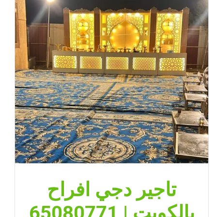
|
ضيافة
الكويت
مغلقة
تاجير دجي افراح
بالكويت | 65080771