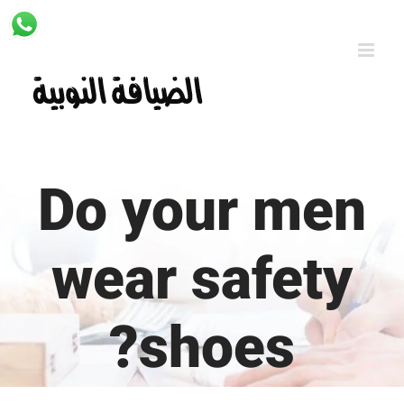
Ski
t
conten
Do your men
wear safety
shoes?