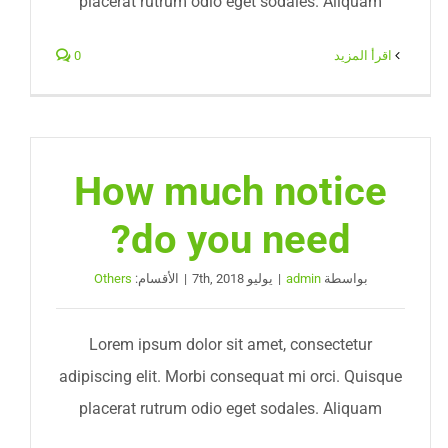
placerat rutrum odio eget sodales. Aliquam
‫اقرأ المزيد
0
How much notice
do you need?
بواسطة
admin
|
يوليو 7th, 2018
|
الأقسام:
Others
Lorem ipsum dolor sit amet, consectetur
adipiscing elit. Morbi consequat mi orci. Quisque
placerat rutrum odio eget sodales. Aliquam