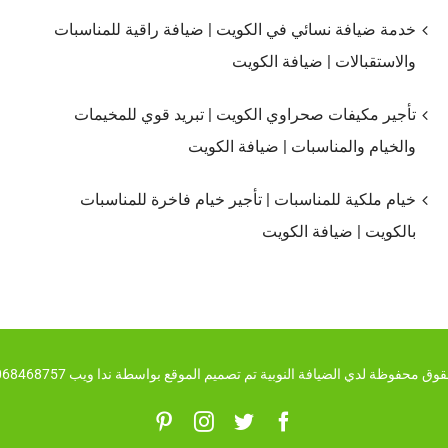
خدمة ضيافة نسائي في الكويت | ضيافة راقية للمناسبات
والاستقبالات | ضيافة الكويت
تأجير مكيفات صحراوي الكويت | تبريد قوي للمخيمات
والخيام والمناسبات | ضيافة الكويت
خيام ملكية للمناسبات | تأجير خيام فاخرة للمناسبات
بالكويت | ضيافة الكويت
ق محفوظة لدي الضيافة النوبية تم تصميم الموقع بواسطة ندا ويب 00201068468757
Pinterest
Instagram
Twitter
Facebook